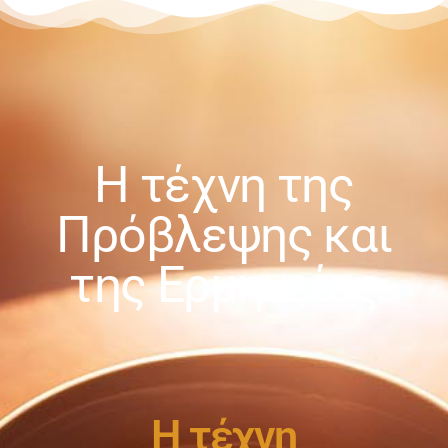
Η τέχνη της
Πρόβλεψης και
της Ερμηνείας
Η τέχνη