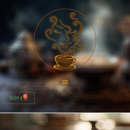
0
0,00
€