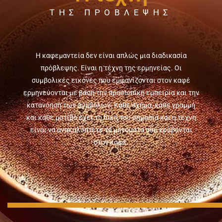
ΤΗΣ ΠΡΌΒΛΕΨΗΣ
Η καφεμαντεία δεν είναι απλώς μια διαδικασία
πρόβλεψης. Είναι η τέχνη της ερμηνείας. Οι
συμβολικές εικόνες που εμφανίζονται στον καφέ
ερμηνεύονται με βάση την προσωπική εμπειρία και την
κατανόησή των συμβόλων. Κάθε σχήμα, κάθε γραμμή
και κάθε μοτίβο έχει τη δική του σημασία και η τέχνη
είναι να ανακαλύπτετε τα μηνύματα που κρύβονται
στον καφέ.