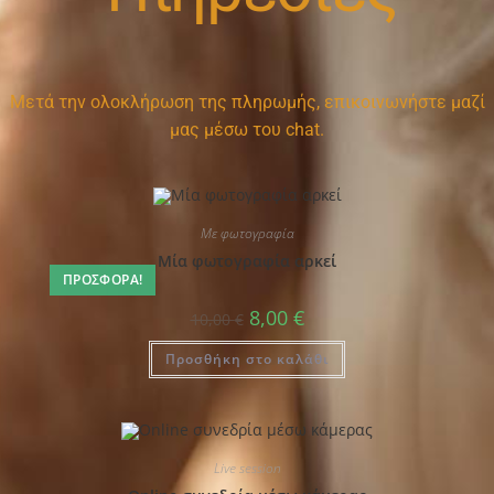
Μετά την ολοκλήρωση της πληρωμής, επικοινωνήστε μαζί
μας μέσω του chat.
Με φωτογραφία
Μία φωτογραφία αρκεί
ΠΡΟΣΦΟΡΆ!
8,00
€
10,00
€
Προσθήκη στο καλάθι
Live session