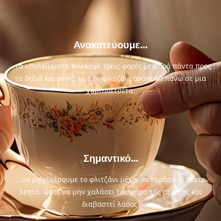
Ανακατεύουμε...
…τα υπολείμματα του καφέ τρεις φορές με φορά πάντα προς
τα δεξιά και γυρίζουμε το φλιτζάνι ανάποδα πάνω σε μια
χαρτοπετσέτα.
Σημαντικό...
…να μη γυρίσουμε το φλιτζάνι μέχρι να περάσουν πέντε
λεπτά, ώστε να μην χαλάσει το σχήμα της μελέτης και
διαβαστεί λάθος.